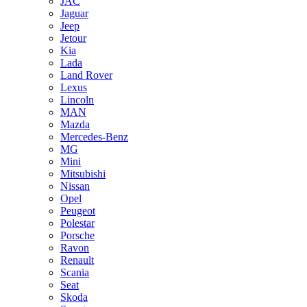
JAC
Jaguar
Jeep
Jetour
Kia
Lada
Land Rover
Lexus
Lincoln
MAN
Mazda
Mercedes-Benz
MG
Mini
Mitsubishi
Nissan
Opel
Peugeot
Polestar
Porsche
Ravon
Renault
Scania
Seat
Skoda