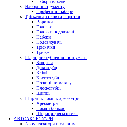
Набори ключів
Набори інструменту
Професійні набори
Тріскачки, головки, воротки
Воротки
Головки
Головки подовжені
Набори
Подовжувачі
Тріскачки
Тримачі
Шарнірно-губцевий інструмент
Бокорізи
Довгогубці
Кліщі
Круглогубці
Ножиці по металу
Плоскогубці
Щипці
Шприци, помпи, ареометри
Ареометри
Помпи бочкові
Шприци для мастила
АВТОАКСЕСУАРИ
Ароматизатори в машину