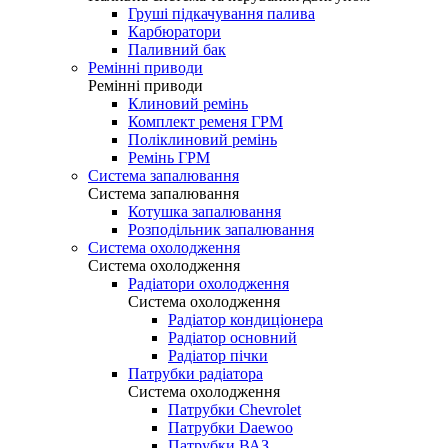
Груші підкачування палива
Карбюратори
Паливний бак
Ремінні приводи
Ремінні приводи
Клиновий ремінь
Комплект ременя ГРМ
Поліклиновий ремінь
Ремінь ГРМ
Система запалювання
Система запалювання
Котушка запалювання
Розподільник запалювання
Система охолодження
Система охолодження
Радіатори охолодження
Система охолодження
Радіатор кондиціонера
Радіатор основний
Радіатор пічки
Патрубки радіатора
Система охолодження
Патрубки Chevrolet
Патрубки Daewoo
Патрубки ВАЗ