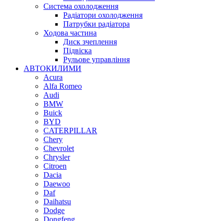
Система охолодження
Радіатори охолодження
Патрубки радіатора
Ходова частина
Диск зчеплення
Підвіска
Рульове управління
АВТОКИЛИМИ
Acura
Alfa Romeo
Audi
BMW
Buick
BYD
CATERPILLAR
Chery
Chevrolet
Chrysler
Citroen
Dacia
Daewoo
Daf
Daihatsu
Dodge
Dongfeng