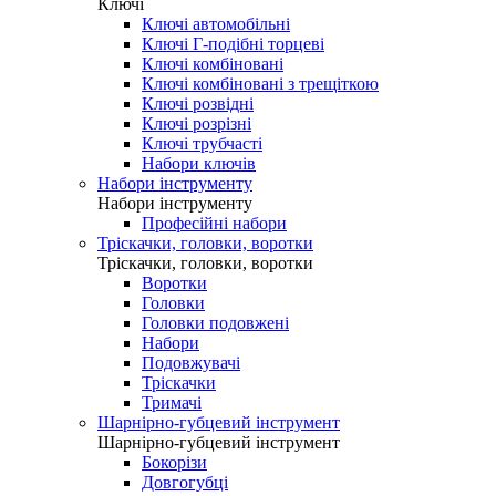
Ключі
Ключі автомобільні
Ключі Г-подібні торцеві
Ключі комбіновані
Ключі комбіновані з трещіткою
Ключі розвідні
Ключі розрізні
Ключі трубчасті
Набори ключів
Набори інструменту
Набори інструменту
Професійні набори
Тріскачки, головки, воротки
Тріскачки, головки, воротки
Воротки
Головки
Головки подовжені
Набори
Подовжувачі
Тріскачки
Тримачі
Шарнірно-губцевий інструмент
Шарнірно-губцевий інструмент
Бокорізи
Довгогубці