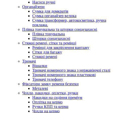
Насоси ручні
Органайзери
Сумка для домкратів
Сумка органайзер велика
Сумка трансформер, автокосметика, ручна
поклажа.
Плівка тонувальна та шторки сонцезахисні
Плівка тонувальна
Шторки сонцезахисні
Стяжні ремені, сітки та ремінці
Ремінці для закріплення вантажу
Сітки для багажу
Стяжні ремені
Тримачі
Вішалки
Тримачі номерного знака з нержавіючої сталі
Тримачі номерного знака пластикові
Тримачі телефону
Фіксатори замку ременя безпеки
Металеві
Чохли, накидки, оплетки, ручки
Накидки на сидіння преміум
Оплітка на кермо
Ручки КПП та керма
Чохли на кермо