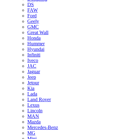
DS
FAW
Ford
Geely
GMC
Great Wall
Honda
Hummer
Hyundai
Infiniti
Iveco
JAC
Jaguar
Jeep
Jetour
Kia
Lada
Land Rover
Lexus
Lincoln
MAN
Mazda
Mercedes-Benz
MG
Mini