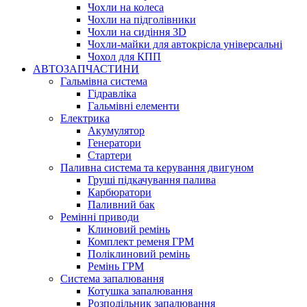
Чохли на колеса
Чохли на підголівники
Чохли на сидіння 3D
Чохли-майки для автокрісла універсальні
Чохол для КПП
АВТОЗАПЧАСТИНИ
Гальмівна система
Гідравліка
Гальмівні елементи
Електрика
Акумулятор
Генератори
Стартери
Паливна система та керування двигуном
Груші підкачування палива
Карбюратори
Паливний бак
Ремінні приводи
Клиновий ремінь
Комплект ременя ГРМ
Поліклиновий ремінь
Ремінь ГРМ
Система запалювання
Котушка запалювання
Розподільник запалювання