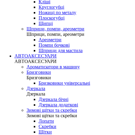
Кліщі
Круглогубці
Ножиці по металу
Плоскогубці
Щипці
Шприци, помпи, ареометри
Шприци, помпи, ареометри
Ареометри
Помпи бочкові
Шприци для мастила
АВТОАКСЕСУАРИ
АВТОАКСЕСУАРИ
Ароматизатори в машину
Бризговики
Бризговики
Бризковики універсальні
Дзеркала
Дзеркала
Дзеркала бічні
Дзеркала додаткові
Зимові щітки та скребки
Зимові щітки та скребки
Лопати
Скребки
Щітки