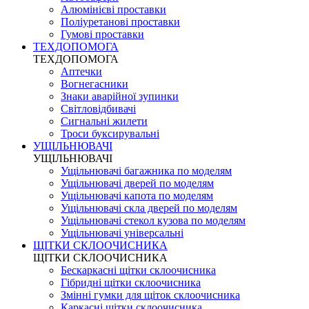
Алюмінієві проставки
Поліуретанові проставки
Гумові проставки
ТЕХДОПОМОГА
ТЕХДОПОМОГА
Аптечки
Вогнегасники
Знаки аварійної зупинки
Світловідбивачі
Сигнальні жилети
Троси буксирувальні
УЩІЛЬНЮВАЧІ
УЩІЛЬНЮВАЧІ
Ущільнювачі багажника по моделям
Ущільнювачі дверей по моделям
Ущільнювачі капота по моделям
Ущільнювачі скла дверей по моделям
Ущільнювачі стекол кузова по моделям
Ущільнювачі універсальні
ЩІТКИ СКЛООЧИСНИКА
ЩІТКИ СКЛООЧИСНИКА
Бескаркасні щітки склоочисника
Гібридні щітки склоочисника
Змінні гумки для щіток склоочисника
Каркасні щітки склоочисника