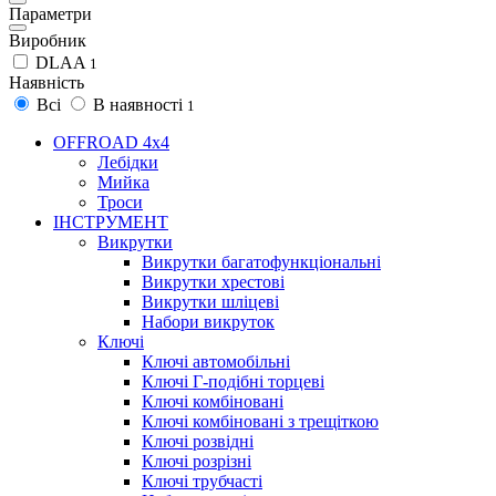
Параметри
Виробник
DLAA
1
Наявність
Всі
В наявності
1
OFFROAD 4х4
Лебідки
Мийка
Троси
ІНСТРУМЕНТ
Викрутки
Викрутки багатофункціональні
Викрутки хрестові
Викрутки шліцеві
Набори викруток
Ключі
Ключі автомобільні
Ключі Г-подібні торцеві
Ключі комбіновані
Ключі комбіновані з трещіткою
Ключі розвідні
Ключі розрізні
Ключі трубчасті