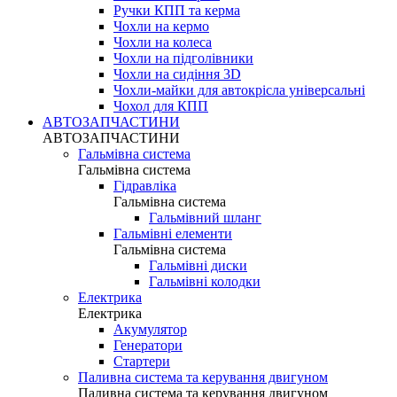
Ручки КПП та керма
Чохли на кермо
Чохли на колеса
Чохли на підголівники
Чохли на сидіння 3D
Чохли-майки для автокрісла універсальні
Чохол для КПП
АВТОЗАПЧАСТИНИ
АВТОЗАПЧАСТИНИ
Гальмівна система
Гальмівна система
Гідравліка
Гальмівна система
Гальмівний шланг
Гальмівні елементи
Гальмівна система
Гальмівні диски
Гальмівні колодки
Електрика
Електрика
Акумулятор
Генератори
Стартери
Паливна система та керування двигуном
Паливна система та керування двигуном