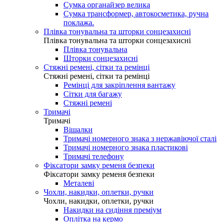
Сумка органайзер велика
Сумка трансформер, автокосметика, ручна
поклажа.
Плівка тонувальна та шторки сонцезахисні
Плівка тонувальна та шторки сонцезахисні
Плівка тонувальна
Шторки сонцезахисні
Стяжні ремені, сітки та ремінці
Стяжні ремені, сітки та ремінці
Ремінці для закріплення вантажу
Сітки для багажу
Стяжні ремені
Тримачі
Тримачі
Вішалки
Тримачі номерного знака з нержавіючої сталі
Тримачі номерного знака пластикові
Тримачі телефону
Фіксатори замку ременя безпеки
Фіксатори замку ременя безпеки
Металеві
Чохли, накидки, оплетки, ручки
Чохли, накидки, оплетки, ручки
Накидки на сидіння преміум
Оплітка на кермо