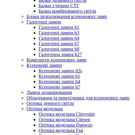
Балки дальнього світла
Балки з чіткою СТГ
Балки комбінованого світла
Блоки розпалювання ксенонових ламп
Галогенні лампи
Галогенні лампи h1
Галогенні лампи h3
Галогенні лампи h4
Галогенні лампи h7
Галогенні лампи h8
Галогенна лампа h27
Комплекти ксенонових ламп
Ксенонові лампи
Ксенонові лампи d2s
Ксенонові лампи h1
Ксенонові лампи h4
Ксенонові лампи h7
Лампи розжарювання
Обладнання та перехідники для ксенонових ламп
Оптика денного світла
Оптика модельна
Оптика модельна Chevrolet
Оптика модельна Citroen
Оптика модельна Daewoo
Оптика модельна Fiat