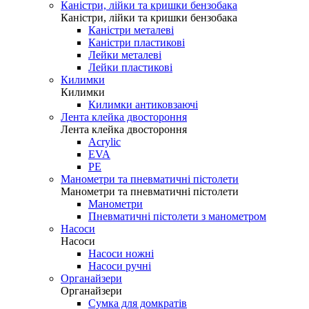
Каністри, лійки та кришки бензобака
Каністри, лійки та кришки бензобака
Каністри металеві
Каністри пластикові
Лейки металеві
Лейки пластикові
Килимки
Килимки
Килимки антиковзаючі
Лента клейка двостороння
Лента клейка двостороння
Acrylic
EVA
PE
Манометри та пневматичні пістолети
Манометри та пневматичні пістолети
Манометри
Пневматичні пістолети з манометром
Насоси
Насоси
Насоси ножні
Насоси ручні
Органайзери
Органайзери
Сумка для домкратів