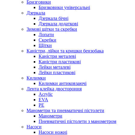
Бризговики
Бризковики універсальні
Дзеркала
Дзеркала бічні
Дзеркала додаткові
Зимові щітки та скребки
Лопати
Скребки
Щітки
Каністри, лійки та кришки бензобака
Каністри металеві
Каністри пластикові
Лейки металеві
Лейки пластикові
Килимки
Килимки антиковзаючі
Лента клейка двостороння
Acrylic
EVA
PE
Манометри та пневматичні пістолети
Манометри
Пневматичні пістолети з манометром
Насоси
Насоси ножні