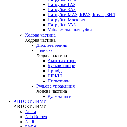
Патрубки ГАЗ
Патрубки ЗАЗ
Патрубки МАЗ, КРАЗ, Камаз, ЗИЛ
Патрубки Москвич
Патрубки УАЗ
Універсальні патрубки
Ходова частина
Ходова частина
Диск зчеплення
Підвіска
Ходова частина
Амортизатори
Кульові опори
Привід
ШРКШ
Пильовики
Рульове управління
Ходова частина
Рульові тяги
АВТОКИЛИМИ
АВТОКИЛИМИ
Acura
Alfa Romeo
Audi
BMW