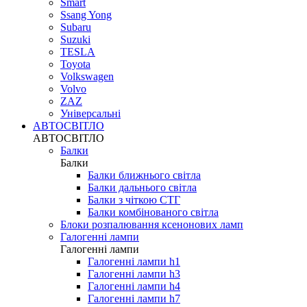
Smart
Ssang Yong
Subaru
Suzuki
TESLA
Toyota
Volkswagen
Volvo
ZAZ
Універсальні
АВТОСВІТЛО
АВТОСВІТЛО
Балки
Балки
Балки ближнього світла
Балки дальнього світла
Балки з чіткою СТГ
Балки комбінованого світла
Блоки розпалювання ксенонових ламп
Галогенні лампи
Галогенні лампи
Галогенні лампи h1
Галогенні лампи h3
Галогенні лампи h4
Галогенні лампи h7