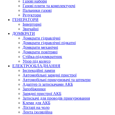
Газові набори
Газові плити та комплектуючі
Пальники газові
Редуктори
ГЕНЕРАТОРИ
Інверторні
Звичайні
ДОМКРАТИ
Домкрати гідравлічні
Домкрати гідравлічні підкатні
Домкрати механічні
Домкрати повітряні
Стійка-піддомкратник
Упор під колесо
ЕЛЕКТРООБЛАДНАННЯ
Інспекційні лампи
Автомобільні зарядні пристрої
Автомобільні прикурювачі та штекери
Адаптер із затискачами АКБ
Запобіжники
Зарядні пристрої АКБ
Затискачі для проводів прикурювання
Клеми для АКБ
Ліхтарі на чоло
Лента ізоляційна