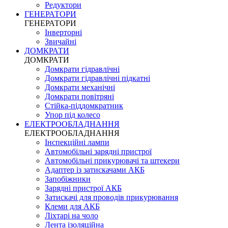
Редуктори
ГЕНЕРАТОРИ
ГЕНЕРАТОРИ
Інверторні
Звичайні
ДОМКРАТИ
ДОМКРАТИ
Домкрати гідравлічні
Домкрати гідравлічні підкатні
Домкрати механічні
Домкрати повітряні
Стійка-піддомкратник
Упор під колесо
ЕЛЕКТРООБЛАДНАННЯ
ЕЛЕКТРООБЛАДНАННЯ
Інспекційні лампи
Автомобільні зарядні пристрої
Автомобільні прикурювачі та штекери
Адаптер із затискачами АКБ
Запобіжники
Зарядні пристрої АКБ
Затискачі для проводів прикурювання
Клеми для АКБ
Ліхтарі на чоло
Лента ізоляційна