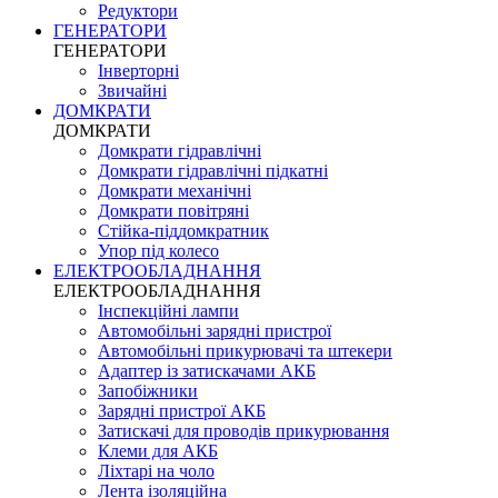
Редуктори
ГЕНЕРАТОРИ
ГЕНЕРАТОРИ
Інверторні
Звичайні
ДОМКРАТИ
ДОМКРАТИ
Домкрати гідравлічні
Домкрати гідравлічні підкатні
Домкрати механічні
Домкрати повітряні
Стійка-піддомкратник
Упор під колесо
ЕЛЕКТРООБЛАДНАННЯ
ЕЛЕКТРООБЛАДНАННЯ
Інспекційні лампи
Автомобільні зарядні пристрої
Автомобільні прикурювачі та штекери
Адаптер із затискачами АКБ
Запобіжники
Зарядні пристрої АКБ
Затискачі для проводів прикурювання
Клеми для АКБ
Ліхтарі на чоло
Лента ізоляційна