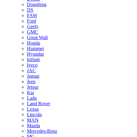
Dongfeng
DS
FAW
Ford
Geely
GMC
Great Wall
Honda
Hummer
Hyundai
Infiniti
Iveco
JAC
Jaguar
Jeep
Jetour
Kia
Lada
Land Rover
Lexus
Lincoln
MAN
Mazda
Mercedes-Benz
MG