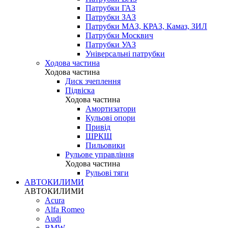
Патрубки ГАЗ
Патрубки ЗАЗ
Патрубки МАЗ, КРАЗ, Камаз, ЗИЛ
Патрубки Москвич
Патрубки УАЗ
Універсальні патрубки
Ходова частина
Ходова частина
Диск зчеплення
Підвіска
Ходова частина
Амортизатори
Кульові опори
Привід
ШРКШ
Пильовики
Рульове управління
Ходова частина
Рульові тяги
АВТОКИЛИМИ
АВТОКИЛИМИ
Acura
Alfa Romeo
Audi
BMW