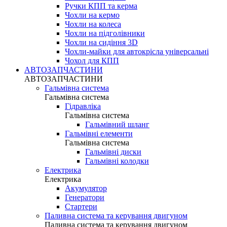
Ручки КПП та керма
Чохли на кермо
Чохли на колеса
Чохли на підголівники
Чохли на сидіння 3D
Чохли-майки для автокрісла універсальні
Чохол для КПП
АВТОЗАПЧАСТИНИ
АВТОЗАПЧАСТИНИ
Гальмівна система
Гальмівна система
Гідравліка
Гальмівна система
Гальмівний шланг
Гальмівні елементи
Гальмівна система
Гальмівні диски
Гальмівні колодки
Електрика
Електрика
Акумулятор
Генератори
Стартери
Паливна система та керування двигуном
Паливна система та керування двигуном