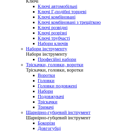
Ключі
Ключі автомобільні
Ключі Г-подібні торцеві
Ключі комбіновані
Ключі комбіновані з трещіткою
Ключі розвідні
Ключі розрізні
Ключі трубчасті
Набори ключів
Набори інструменту
Набори інструменту
Професійні набори
Тріскачки, головки, воротки
Тріскачки, головки, воротки
Воротки
Головки
Головки подовжені
Набори
Подовжувачі
Тріскачки
Тримачі
Шарнірно-губцевий інструмент
Шарнірно-губцевий інструмент
Бокорізи
Довгогубці