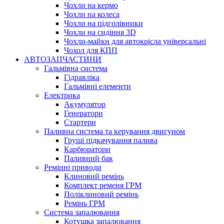
Чохли на кермо
Чохли на колеса
Чохли на підголівники
Чохли на сидіння 3D
Чохли-майки для автокрісла універсальні
Чохол для КПП
АВТОЗАПЧАСТИНИ
Гальмівна система
Гідравліка
Гальмівні елементи
Електрика
Акумулятор
Генератори
Стартери
Паливна система та керування двигуном
Груші підкачування палива
Карбюратори
Паливний бак
Ремінні приводи
Клиновий ремінь
Комплект ременя ГРМ
Поліклиновий ремінь
Ремінь ГРМ
Система запалювання
Котушка запалювання