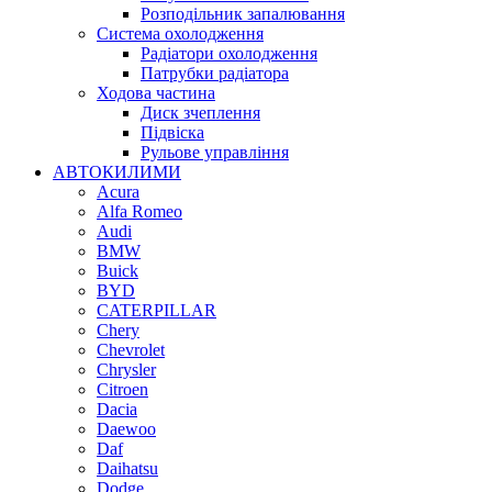
Розподільник запалювання
Система охолодження
Радіатори охолодження
Патрубки радіатора
Ходова частина
Диск зчеплення
Підвіска
Рульове управління
АВТОКИЛИМИ
Acura
Alfa Romeo
Audi
BMW
Buick
BYD
CATERPILLAR
Chery
Chevrolet
Chrysler
Citroen
Dacia
Daewoo
Daf
Daihatsu
Dodge