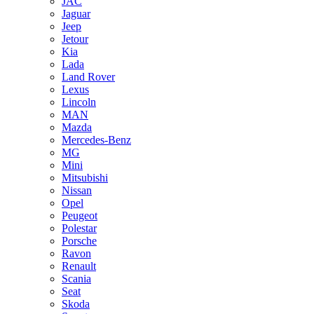
JAC
Jaguar
Jeep
Jetour
Kia
Lada
Land Rover
Lexus
Lincoln
MAN
Mazda
Mercedes-Benz
MG
Mini
Mitsubishi
Nissan
Opel
Peugeot
Polestar
Porsche
Ravon
Renault
Scania
Seat
Skoda