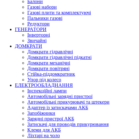
Балони
Газові набори
Газові плити та комплектуючі
Пальники газові
Редуктори
ГЕНЕРАТОРИ
Інверторні
Звичайні
ДОМКРАТИ
Домкрати гідравлічні
Домкрати гідравлічні підкатні
Домкрати механічні
Домкрати повітряні
Стійка-піддомкратник
Упор під колесо
ЕЛЕКТРООБЛАДНАННЯ
Інспекційні лампи
Автомобільні зарядні пристрої
Автомобільні прикурювачі та штекери
Адаптер із затискачами АКБ
Запобіжники
Зарядні пристрої АКБ
Затискачі для проводів прикурювання
Клеми для АКБ
Ліхтарі на чоло