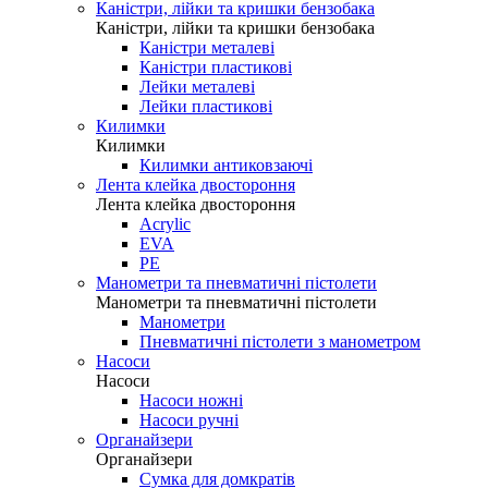
Каністри, лійки та кришки бензобака
Каністри, лійки та кришки бензобака
Каністри металеві
Каністри пластикові
Лейки металеві
Лейки пластикові
Килимки
Килимки
Килимки антиковзаючі
Лента клейка двостороння
Лента клейка двостороння
Acrylic
EVA
PE
Манометри та пневматичні пістолети
Манометри та пневматичні пістолети
Манометри
Пневматичні пістолети з манометром
Насоси
Насоси
Насоси ножні
Насоси ручні
Органайзери
Органайзери
Сумка для домкратів