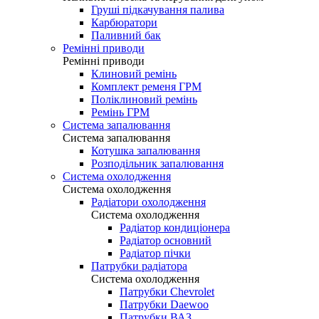
Груші підкачування палива
Карбюратори
Паливний бак
Ремінні приводи
Ремінні приводи
Клиновий ремінь
Комплект ременя ГРМ
Поліклиновий ремінь
Ремінь ГРМ
Система запалювання
Система запалювання
Котушка запалювання
Розподільник запалювання
Система охолодження
Система охолодження
Радіатори охолодження
Система охолодження
Радіатор кондиціонера
Радіатор основний
Радіатор пічки
Патрубки радіатора
Система охолодження
Патрубки Chevrolet
Патрубки Daewoo
Патрубки ВАЗ