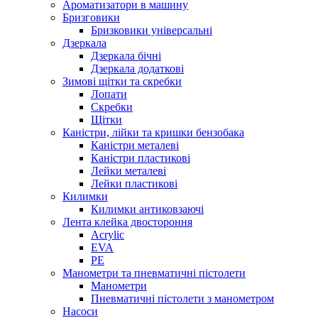
Ароматизатори в машину
Бризговики
Бризковики універсальні
Дзеркала
Дзеркала бічні
Дзеркала додаткові
Зимові щітки та скребки
Лопати
Скребки
Щітки
Каністри, лійки та кришки бензобака
Каністри металеві
Каністри пластикові
Лейки металеві
Лейки пластикові
Килимки
Килимки антиковзаючі
Лента клейка двостороння
Acrylic
EVA
PE
Манометри та пневматичні пістолети
Манометри
Пневматичні пістолети з манометром
Насоси