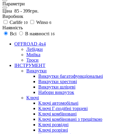
Параметри
Ціна
85
-
399
грн.
Виробник
Carlife
Winso
10
6
Наявність
Всі
В наявності
16
OFFROAD 4х4
Лебідки
Мийка
Троси
ІНСТРУМЕНТ
Викрутки
Викрутки багатофункціональні
Викрутки хрестові
Викрутки шліцеві
Набори викруток
Ключі
Ключі автомобільні
Ключі Г-подібні торцеві
Ключі комбіновані
Ключі комбіновані з трещіткою
Ключі розвідні
Ключі розрізні