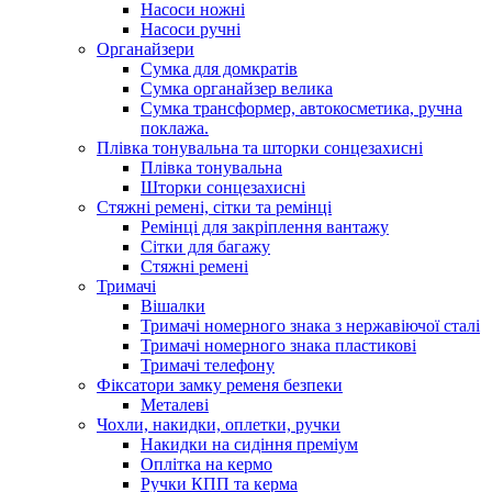
Насоси ножні
Насоси ручні
Органайзери
Сумка для домкратів
Сумка органайзер велика
Сумка трансформер, автокосметика, ручна
поклажа.
Плівка тонувальна та шторки сонцезахисні
Плівка тонувальна
Шторки сонцезахисні
Стяжні ремені, сітки та ремінці
Ремінці для закріплення вантажу
Сітки для багажу
Стяжні ремені
Тримачі
Вішалки
Тримачі номерного знака з нержавіючої сталі
Тримачі номерного знака пластикові
Тримачі телефону
Фіксатори замку ременя безпеки
Металеві
Чохли, накидки, оплетки, ручки
Накидки на сидіння преміум
Оплітка на кермо
Ручки КПП та керма