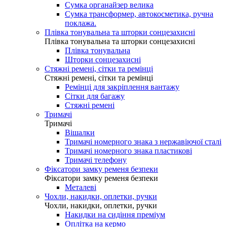
Сумка органайзер велика
Сумка трансформер, автокосметика, ручна
поклажа.
Плівка тонувальна та шторки сонцезахисні
Плівка тонувальна та шторки сонцезахисні
Плівка тонувальна
Шторки сонцезахисні
Стяжні ремені, сітки та ремінці
Стяжні ремені, сітки та ремінці
Ремінці для закріплення вантажу
Сітки для багажу
Стяжні ремені
Тримачі
Тримачі
Вішалки
Тримачі номерного знака з нержавіючої сталі
Тримачі номерного знака пластикові
Тримачі телефону
Фіксатори замку ременя безпеки
Фіксатори замку ременя безпеки
Металеві
Чохли, накидки, оплетки, ручки
Чохли, накидки, оплетки, ручки
Накидки на сидіння преміум
Оплітка на кермо