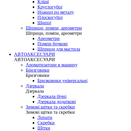
Кліщі
Круглогубці
Ножиці по металу
Плоскогубці
Щипці
Шприци, помпи, ареометри
Шприци, помпи, ареометри
Ареометри
Помпи бочкові
Шприци для мастила
АВТОАКСЕСУАРИ
АВТОАКСЕСУАРИ
Ароматизатори в машину
Бризговики
Бризговики
Бризковики універсальні
Дзеркала
Дзеркала
Дзеркала бічні
Дзеркала додаткові
Зимові щітки та скребки
Зимові щітки та скребки
Лопати
Скребки
Щітки