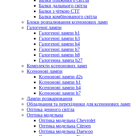
Балки ближнього світла
Балки дальнього світла
Балки з чіткою СТГ
Балки комбінованого світла
Блоки розпалювання ксенонових ламп
Галогенні лампи
Галогенні лампи h1
Галогенні лампи h3
Галогенні лампи h4
Галогенні лампи h7
Галогенні лампи h8
Галогенна лампа h27
Комплекти ксенонових ламп
Ксенонові лампи
Ксенонові лампи d2s
Ксенонові лампи h1
Ксенонові лампи h4
Ксенонові лампи h7
Лампи розжарювання
Обладнання та перехідники для ксенонових ламп
Оптика денного світла
Оптика модельна
Оптика модельна Chevrolet
Оптика модельна Citroen
Оптика модельна Daewoo