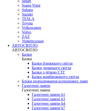
Smart
Ssang Yong
Subaru
Suzuki
TESLA
Toyota
Volkswagen
Volvo
ZAZ
Універсальні
АВТОСВІТЛО
АВТОСВІТЛО
Балки
Балки
Балки ближнього світла
Балки дальнього світла
Балки з чіткою СТГ
Балки комбінованого світла
Блоки розпалювання ксенонових ламп
Галогенні лампи
Галогенні лампи
Галогенні лампи h1
Галогенні лампи h3
Галогенні лампи h4
Галогенні лампи h7