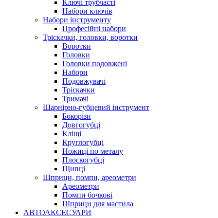
Ключі трубчасті
Набори ключів
Набори інструменту
Професійні набори
Тріскачки, головки, воротки
Воротки
Головки
Головки подовжені
Набори
Подовжувачі
Тріскачки
Тримачі
Шарнірно-губцевий інструмент
Бокорізи
Довгогубці
Кліщі
Круглогубці
Ножиці по металу
Плоскогубці
Щипці
Шприци, помпи, ареометри
Ареометри
Помпи бочкові
Шприци для мастила
АВТОАКСЕСУАРИ