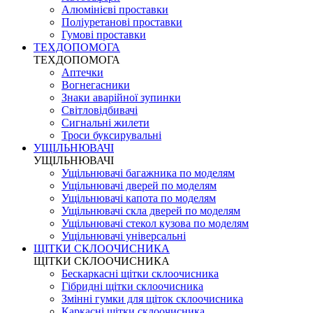
Алюмінієві проставки
Поліуретанові проставки
Гумові проставки
ТЕХДОПОМОГА
ТЕХДОПОМОГА
Аптечки
Вогнегасники
Знаки аварійної зупинки
Світловідбивачі
Сигнальні жилети
Троси буксирувальні
УЩІЛЬНЮВАЧІ
УЩІЛЬНЮВАЧІ
Ущільнювачі багажника по моделям
Ущільнювачі дверей по моделям
Ущільнювачі капота по моделям
Ущільнювачі скла дверей по моделям
Ущільнювачі стекол кузова по моделям
Ущільнювачі універсальні
ЩІТКИ СКЛООЧИСНИКА
ЩІТКИ СКЛООЧИСНИКА
Бескаркасні щітки склоочисника
Гібридні щітки склоочисника
Змінні гумки для щіток склоочисника
Каркасні щітки склоочисника